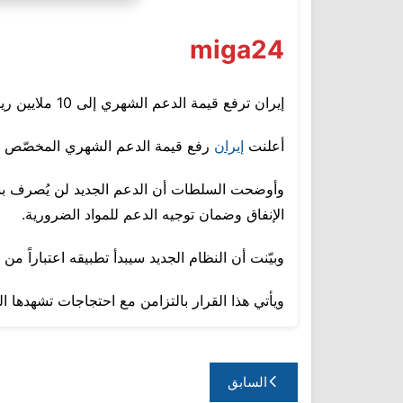
miga24
إيران ترفع قيمة الدعم الشهري إلى 10 ملايين ريال وتطبّقه عبر بطاقات ائتمان
أعلنت
إيران
رفع قيمة الدعم الشهري المخصّص للمواطنين إلى 10 ملايين ريال، ما يعادل نحو 7 دولارا
وأوضحت السلطات أن الدعم الجديد لن يُصرف بش
الإنفاق وضمان توجيه الدعم للمواد الضرورية.
وبيّنت أن النظام الجديد سيبدأ تطبيقه اعتباراً من 10 يناير الجاري، ضمن حزمة إجراءات اقتصادية تهدف إلى التخفيف من آثار التضخم.
ويأتي هذا القرار بالتزامن مع احتجاجات تشهدها ال
تصفّح
السابق