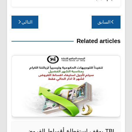
تصفّح
السابق
التالي
المقالات
Related articles
TBI يوقف استقطاع أقساط القروض