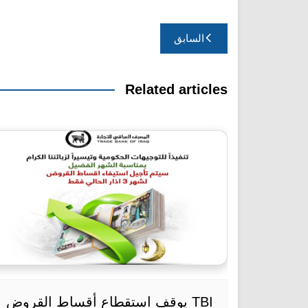
تصفّح
السابق
المقالات
Related articles
TBI يوقف استقطاع أقساط القروض