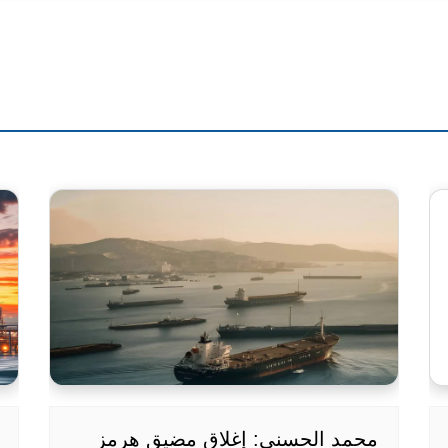
محمد الحسني: إغلاق مضيق هرمز