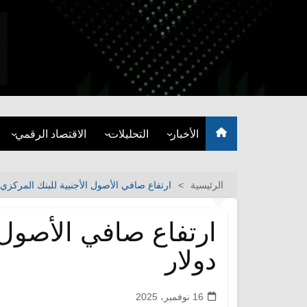
لتجاوز
لى
لمحتوى
نبض المال والأعمال العراقية
الأخبار
التحليلات
الاقتصاد الرقمي
مصارف
مقالات الرأي
العملات الرقمية
الاقتصاد المحلي
التقارير والأبحاث
تقنيات الدفع
الرئيسية
ارتفاع صافي الأصول الأجنبية للبنك المركزي العراقي إلى 4
أسواق المال
بلوكتشين
متداول
دولار
أقتصاد دولي
طاقة
16 نوفمبر، 2025
التجارة والأعمال