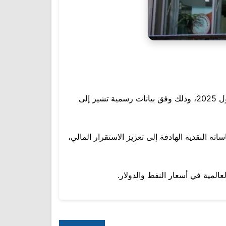
سجّل البنك المركزي العراقي ارتفاعًا في صافي الأصول الأجنبية ليصل إلى 100.4 مليار دولار حتى تاريخ 16 تشرين الأول 2025، وذلك وفق بيانات رسمية تشير إلى
ه النقدية الهادفة إلى تعزيز الاستقرار المالي،
المية في أسعار النفط والدولار.