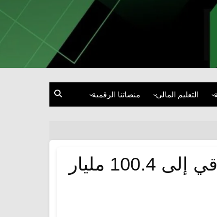
التعليم المالي
منصاتنا الرقمية
إدارة المال
فيسبوك
الاستثمار
إنستغرام
قصص نجاح ومقابلات
تيك توك
ارتفاع صافي الأصول الأجنبية للبنك المركزي العراقي إلى 100.4 مليار
ة
إكس
يوتيوب