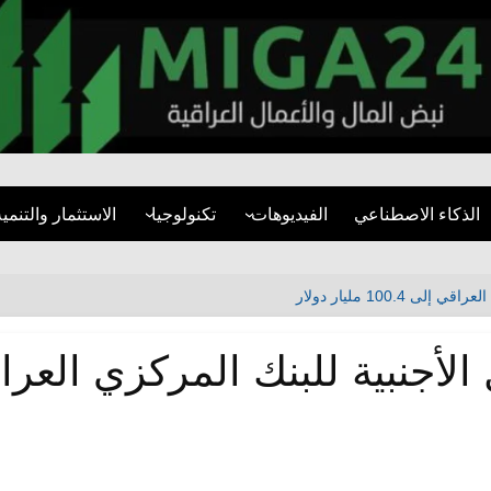
miga24.com
الذكاء الاصطناعي
الفيديوهات
تكنولوجيا
الاستثمار والتنمية
فيديوهات قصيرة
الأمن السيبراني
قطاع العقارات
مقابلات
تطبيقات
المشاريع التنموية
100. مليار دولار
تقارير مرئية
مواقع التواصل
البنية التحتية
التنمية المستدام