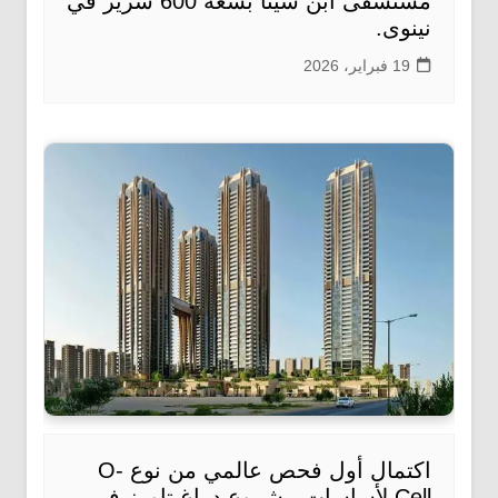
مستشفى ابن سينا بسعة 600 سرير في
نينوى.
19 فبراير، 2026
اكتمال أول فحص عالمي من نوع O-
Cell لأساسات مشروع دراغ تاورز في