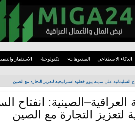
miga24.com
الذكاء الاصطناعي
الفيديوهات
تكنولوجيا
الاستثمار والتنمية
فيديوهات قصيرة
الأمن السيبراني
قطاع العقارات
مقابلات
تطبيقات
المشاريع التنموية
اح السليمانية على مدينة ييوو خطوة استراتيجية لتعزيز التجارة مع الصين
تقارير مرئية
مواقع التواصل
البنية التحتية
 العراقية–الصينية: انفتاح الس
التنمية المستدام
 لتعزيز التجارة مع الصين