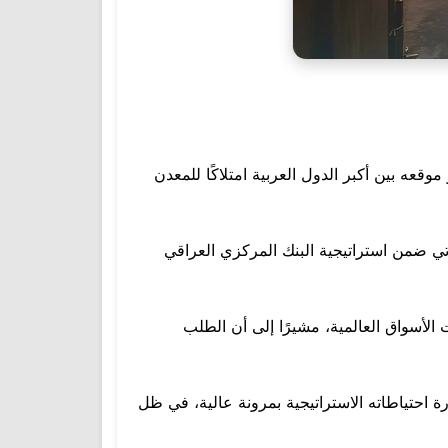
ه الشهري أن احتياطات العراق من الذهب اقتربت من حاجز 171 طنًا، ما يعزز موقعه بين أكبر الدول العربية امتلاكًا للمعدن
ذهب، مؤكدًا أن هذه الزيادة تأتي ضمن استراتيجية البنك المركزي العراقي
 الأسواق العالمية، مشيرًا إلى أن الطلب
رة احتياطاته الاستراتيجية بمرونة عالية، في ظل