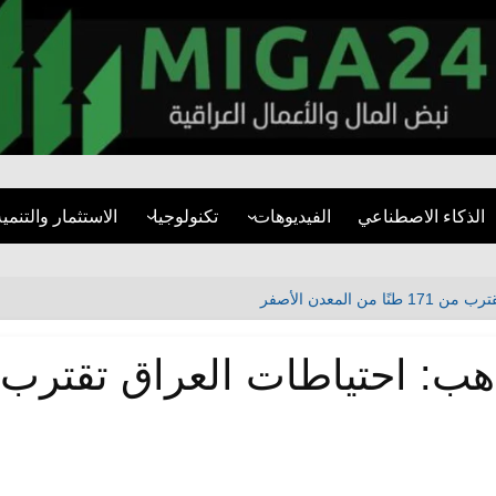
miga24.com
الذكاء الاصطناعي
الفيديوهات
تكنولوجيا
الاستثمار والتنمية
فيديوهات قصيرة
الأمن السيبراني
قطاع العقارات
مقابلات
تطبيقات
المشاريع التنموية
المعدن الأصفر
تقارير مرئية
مواقع التواصل
البنية التحتية
التنمية المستدام