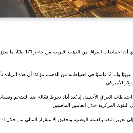
كشف المجلس العالمي للذهب في تقرير
وأشار التقرير إلى أن العراق يحتل المرتبة الرابعة عربيًا والـ31 عالميًا في احتياطاته من ال
ولار الأميركي.
اطات العراق الأجنبية، إذ يُعد أداة تحوط فعّالة ضد التضخم وتقلبات
 البنوك المركزية خلال العامين الماضيين.
ى تعزيز الثقة بالعملة الوطنية وتحقيق الاستقرار المالي من خلال إدا