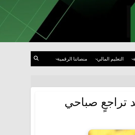
التعليم المالي
منصاتنا الرقمية
إدارة المال
فيسبوك
الاستثمار
إنستغرام
قصص نجاح ومقابلات
تيك توك
ة
إكس
يوتيوب