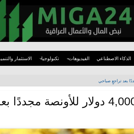
miga24.com
الذكاء الاصطناعي
الفيديوهات
تكنولوجيا
الاستثمار والتنمية
فيديوهات قصيرة
الأمن السيبراني
قطاع العقارات
مقابلات
تطبيقات
المشاريع التنموية
تقارير مرئية
مواقع التواصل
البنية التحتية
التنمية المستدام