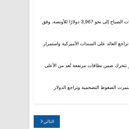
سجّل سعر أونصة الذهب ارتفاعًا قويًا ظهر اليوم الخميس، متجاوزًا مجددًا مستوى 4,000 دولار، بعد أن تراجع في ساعات الصباح إلى نحو 3,967 دولارًا للأونصة، وفق
اجع العائد على السندات الأميركية واستمرار
ر تتحرك ضمن نطاقات مرتفعة تُعد من الأعلى
أمام موجة صعود جديدة إذا استمرت الضغوط التضخمية وتراجع الدولار
التالي