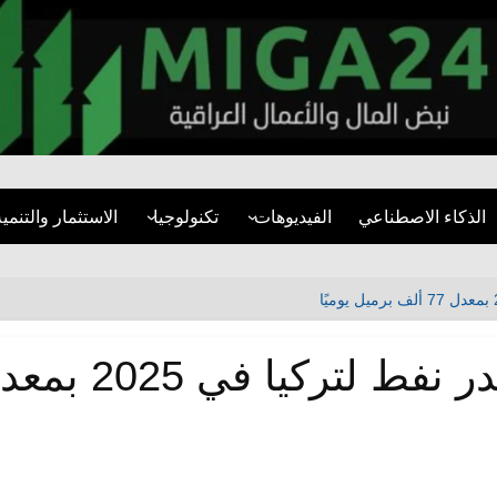
miga24.com
الذكاء الاصطناعي
الفيديوهات
تكنولوجيا
الاستثمار والتنمية
فيديوهات قصيرة
الأمن السيبراني
قطاع العقارات
مقابلات
تطبيقات
المشاريع التنموية
تقارير مرئية
مواقع التواصل
البنية التحتية
التنمية المستدام