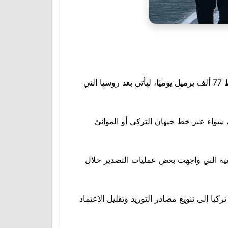
أفادت بيانات نفطية دولية بأن العراق احتل المرتبة الثانية كأكبر مصدر للنفط الخام إلى تركيا خلال عام 2025، بمتوسط 77 ألف برميل يوميًا، ليأتي بعد روسيا التي
ة، سواء عبر خط جيهان التركي أو الموانئ
ستية التي واجهت بعض عمليات التصدير خلال
يا إلى تنويع مصادر التوريد وتقليل الاعتماد