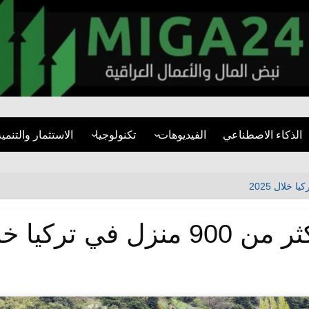
miga24.com
الذكاء الاصطناعي
الفيديوهات
تكنولوجيا
الاستثمار والتنمية
فيديوهات قصيرة
الأمن السيبراني
قطاع العقارات
مقابلات
تطبيقات
المشاريع التنموية
تقارير مرئية
مواقع التواصل
البنية التحتية
كيا خلال 2025
التنمية المستدام