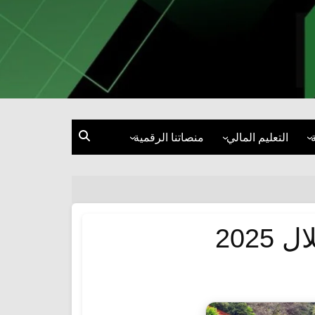
التعليم المالي
منصاتنا الرقمية
إدارة المال
فيسبوك
الاستثمار
إنستغرام
قصص نجاح ومقابلات
تيك توك
ة
إكس
يوتيوب