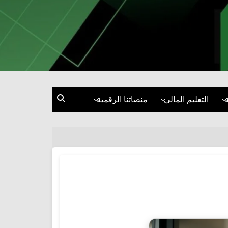
التعليم المالي
منصاتنا الرقمية
إدارة المال
فيسبوك
الاستثمار
إنستغرام
قصص نجاح ومقابلات
تيك توك
ة
إكس
يوتيوب