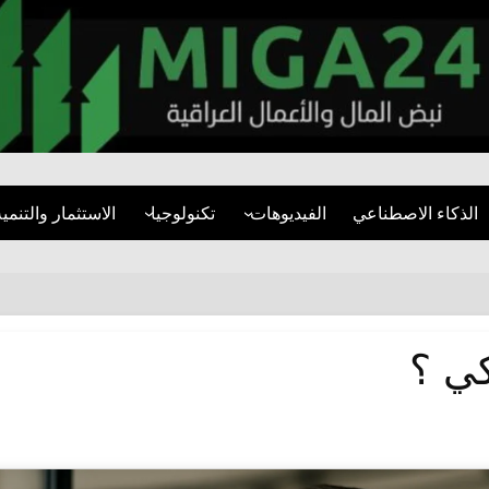
miga24.com
الذكاء الاصطناعي
الفيديوهات
تكنولوجيا
الاستثمار والتنمية
فيديوهات قصيرة
الأمن السيبراني
قطاع العقارات
مقابلات
تطبيقات
المشاريع التنموية
تقارير مرئية
مواقع التواصل
البنية التحتية
كي ؟
التنمية المستدام