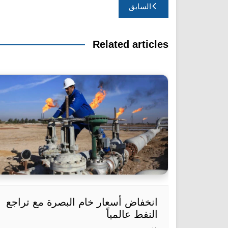
تصفّح
السابق
المقالات
Related articles
انخفاض أسعار خام البصرة مع تراجع
النفط عالمياً