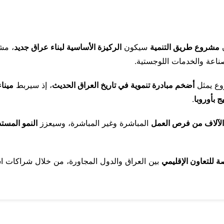
مشروع طريق التنمية
سيكون
الركيزة الأساسية لبناء عراق جديد
، مش
اعة والخدمات اللوجستية.
وع يمثل
أضخم مبادرة تنموية في تاريخ العراق الحديث
، إذ سيربط
ميناء
يج بأوروبا
.
لآلاف من فرص العمل
المباشرة وغير المباشرة، وسيعزز
النمو المست
للتعاون الإقليمي
بين العراق والدول المجاورة، من خلال شراكات اس