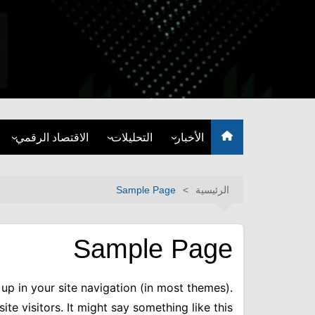
لتجاوز
لى
لمحتوى
نبض المال والأعمال العراقية
الأخبار
التحليلات
الاقتصاد الرقمي
مصارف
مقالات الرأي
العملات الرقمية
الاقتصاد المحلي
التقارير والأبحاث
تقنيات الدفع
الرئيسية
Sample Page
أسواق المال
بلوكتشين
متداول
Sample Page
أقتصاد دولي
طاقة
 up in your site navigation (in most themes).
e visitors. It might say something like this:
التجارة والأعمال