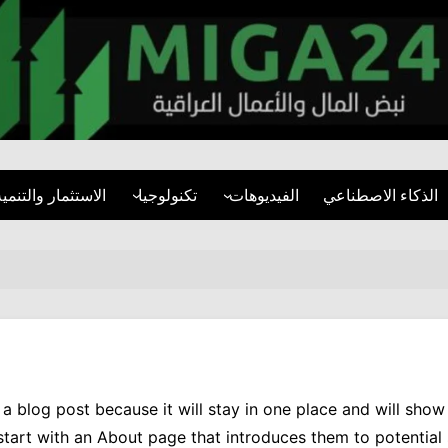
miga24.com
الذكاء الاصطناعي
الفيديوهات
تكنولوجيا
الاستثمار والتنمية
فيديوهات قصيرة
الأمن السيبراني
قطاع العقارات
مقابلات
تطبيقات
المشاريع التنموية
تقارير مرئية
مواقع التواصل
البنية التحتية
التنمية المستدام
m a blog post because it will stay in one place and will show
art with an About page that introduces them to potential sit