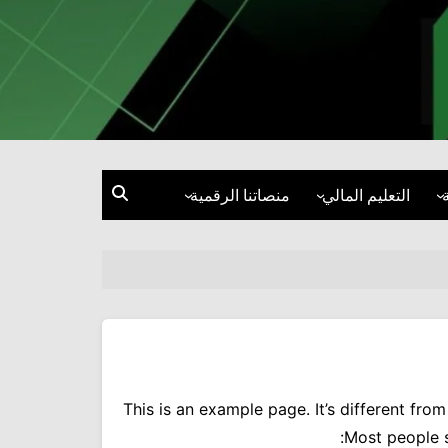
التعليم المالي
منصاتنا الرقمية
إدارة المال
فيسبوك
الاستثمار
إنستغرام
قصص نجاح ومقابلات
تيك توك
ة
إكس
يوتيوب
This is an example page. It’s different fro
Most people st