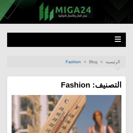
لتجاوز
لى
miga24.com
نبض المال والأعمال العراقية
لمحتوى
الرئيسية
Blog
Fashion
التصنيف:
Fashion